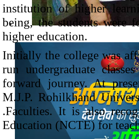
institution of higher lear
being, the students were f
higher education.
Initially the college was af
run undergraduate classes
forward journey. At presen
M.J.P. Rohilkhand Univer
.Faculties. It is also rec
Education (NCTE) for teach