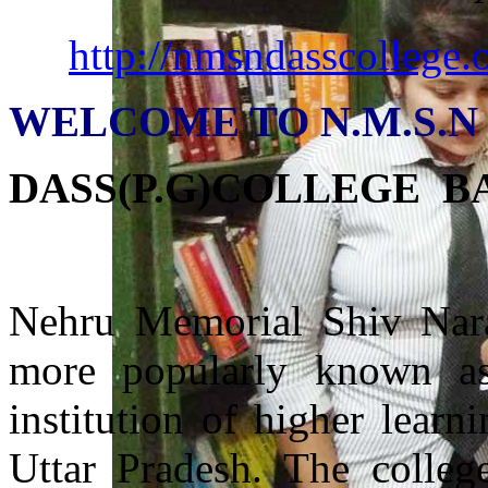
http://nmsndasscollege
WELCOME TO N.M.S.
DASS(P.G)COLLEGE 
Nehru Memorial Shiv Nara
more popularly known a
institution of higher learn
Uttar Pradesh.
The colleg