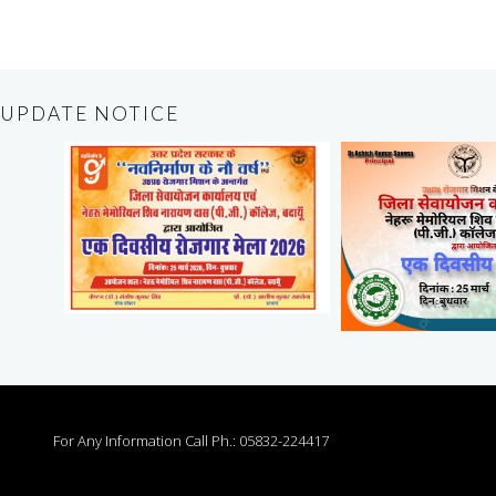
UPDATE NOTICE
For Any Information Call Ph.: 05832-224417